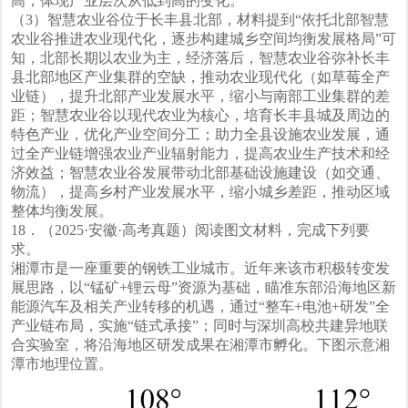
高，体现产业层次从低到高的变化。
（3）智慧农业谷位于长丰县北部，材料提到“依托北部智慧
农业谷推进农业现代化，逐步构建城乡空间均衡发展格局”可
知，北部长期以农业为主，经济落后，智慧农业谷弥补长丰
县北部地区产业集群的空缺，推动农业现代化（如草莓全产
业链），提升北部产业发展水平，缩小与南部工业集群的差
距；智慧农业谷以现代农业为核心，培育长丰县城及周边的
特色产业，优化产业空间分工；助力全县设施农业发展，通
过全产业链增强农业产业辐射能力，提高农业生产技术和经
济效益；智慧农业谷发展带动北部基础设施建设（如交通、
物流），提高乡村产业发展水平，缩小城乡差距，推动区域
整体均衡发展。
18．（2025·安徽·高考真题）阅读图文材料，完成下列要
求。
湘潭市是一座重要的钢铁工业城市。近年来该市积极转变发
展思路，以“锰矿+锂云母”资源为基础，瞄准东部沿海地区新
能源汽车及相关产业转移的机遇，通过“整车+电池+研发”全
产业链布局，实施“链式承接”；同时与深圳高校共建异地联
合实验室，将沿海地区研发成果在湘潭市孵化。下图示意湘
潭市地理位置。