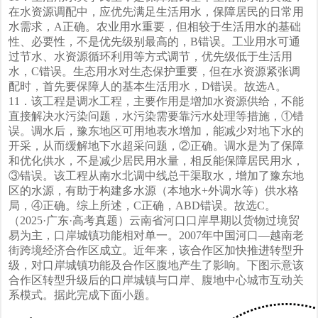
在水资源调配中，应优先满足生活用水，保障居民的日常用
水需求，A正确。农业用水重要，但相较于生活用水的基础
性、必要性，不是优先级别最高的，B错误。工业用水可通
过节水、水资源循环利用等方式调节，优先级低于生活用
水，C错误。生态用水对生态保护重要，但在水资源紧张调
配时，首先要保障人的基本生活用水，D错误。故选A。
11．该工程是调水工程，主要作用是增加水资源供给，不能
直接解决水污染问题，水污染需要靠污水处理等措施，①错
误。调水后，豫东地区可用地表水增加，能减少对地下水的
开采，从而缓解地下水超采问题，②正确。调水是为了保障
和优化供水，不是减少居民用水量，相反能保障居民用水，
③错误。该工程从南水北调中线总干渠取水，增加了豫东地
区的水源，有助于构建多水源（本地水+外调水等）供水格
局，④正确。综上所述，C正确，ABD错误。故选C。
（2025·广东·高考真题）云南省河口口岸早期以货物过境贸
易为主，口岸城镇功能相对单一。2007年中国河口—越南老
街跨境经济合作区成立。近年来，该合作区加快推进转型升
级，对口岸城镇功能及合作区腹地产生了影响。下图示意该
合作区转型升级后的口岸城镇与口岸、腹地中心城市互动关
系模式。据此完成下面小题。