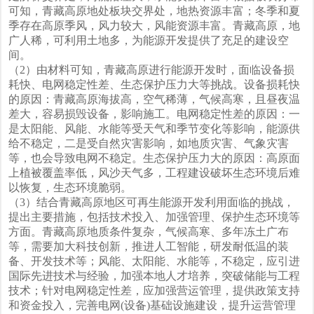
可知，青藏高原地处板块交界处，地热资源丰富；冬季和夏
季存在高原季风，风力较大，风能资源丰富。青藏高原，地
广人稀，可利用土地多，为能源开发提供了充足的建设空
间。
（2）由材料可知，青藏高原进行能源开发时，面临设备损
耗快、电网稳定性差、生态保护压力大等挑战。设备损耗快
的原因：青藏高原海拔高，空气稀薄，气候高寒，且昼夜温
差大，容易损毁设备，影响施工。电网稳定性差的原因：一
是太阳能、风能、水能等受天气和季节变化等影响，能源供
给不稳定，二是受自然灾害影响，如地质灾害、气象灾害
等，也会导致电网不稳定。生态保护压力大的原因：高原面
上植被覆盖率低，风沙天气多，工程建设破坏生态环境后难
以恢复，生态环境脆弱。
（3）结合青藏高原地区可再生能源开发利用面临的挑战，
提出主要措施，包括技术投入、加强管理、保护生态环境等
方面。青藏高原地质条件复杂，气候高寒、多年冻土广布
等，需要加大科技创新，推进人工智能，研发耐低温的装
备、开发技术等；风能、太阳能、水能等，不稳定，应引进
国际先进技术与经验，加强本地人才培养，突破储能与工程
技术；针对电网稳定性差，应加强营运管理，提供政策支持
和资金投入，完善电网(设备)基础设施建设，提升运营管理