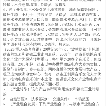
转移，不是总量增加，D错误。故选B。
4．过度开采地下水会引发土地荒漠化、地面沉降等问题，
破坏生态，不利于可持续发展，A错误；流域水资源有限，
依据水资源量确定人口容量，能保障水资源合理利用，促进
绿洲生态、经济协调发展，B正确；丙镇位于水库附近，发
展灌溉农业需大量水资源，会加剧流域水资源紧张，且可能
破坏生态（如湿地萎缩），C错误；将甲丙人口全部迁往乙
镇，会导致乙镇人口过度集中，超出环境承载能力，且破坏
甲丙原有社会经济结构，D错误。故选B。
（2025·重庆·高考真题）20世纪90年代，“波兰煤都”卡托维
兹市的煤炭和钢铁工业走向衰落。2008年，该市开始以音乐
文化产业作为经济转型重点，每年举办20多个音乐节，但成
效有限。2013年起，该市以举办世界顶级电竞大赛为契机，
围绕节目制作、赛事组织、网络直播等大力发展电竞产业，
现已成为欧洲电竞中心。如今，该市正利用音乐文化人才优
势，推动电竞音乐创作本土化，促进音乐文化产业和电竞产
业的融合发展。据此完成下面小题。
5．（产业转型）该市产业转型可利用煤炭和钢铁工业时期
的
A．自然资源B．技术基础C．交通条件D．市场范围
6．（产业融合发展）下列产业融合中，与该市产业融合方