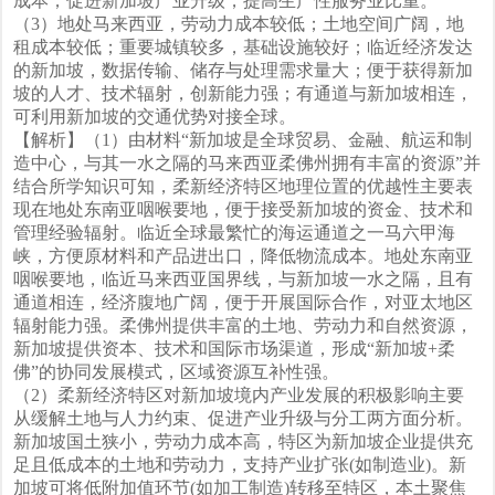
成本；促进新加坡产业升级，提高生产性服务业比重。
（3）地处马来西亚，劳动力成本较低；土地空间广阔，地
租成本较低；重要城镇较多，基础设施较好；临近经济发达
的新加坡，数据传输、储存与处理需求量大；便于获得新加
坡的人才、技术辐射，创新能力强；有通道与新加坡相连，
可利用新加坡的交通优势对接全球。
【解析】（1）由材料“新加坡是全球贸易、金融、航运和制
造中心，与其一水之隔的马来西亚柔佛州拥有丰富的资源”并
结合所学知识可知，柔新经济特区地理位置的优越性主要表
现在地处东南亚咽喉要地，便于接受新加坡的资金、技术和
管理经验辐射。临近全球最繁忙的海运通道之一马六甲海
峡，方便原材料和产品进出口，降低物流成本。地处东南亚
咽喉要地，临近马来西亚国界线，与新加坡一水之隔，且有
通道相连，经济腹地广阔，便于开展国际合作，对亚太地区
辐射能力强。柔佛州提供丰富的土地、劳动力和自然资源，
新加坡提供资本、技术和国际市场渠道，形成“新加坡+柔
佛”的协同发展模式，区域资源互补性强。
（2）柔新经济特区对新加坡境内产业发展的积极影响主要
从缓解土地与人力约束、促进产业升级与分工两方面分析。
新加坡国土狭小，劳动力成本高，特区为新加坡企业提供充
足且低成本的土地和劳动力，支持产业扩张(如制造业)。新
加坡可将低附加值环节(如加工制造)转移至特区，本土聚焦