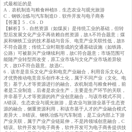
式最相近的是
A．农机制造与粮食种植B．生态农业与观光旅游
C．钢铁冶炼与汽车制造D．软件开发与电子商务
【答案】5．C6．D
【解析】5．自然资源（如煤炭）是传统工业的基础，但转
型后发展文化产业不再依赖自然资源，故A不符合题意；煤
炭和钢铁工业的技术基础与音乐、电竞产业关联性低，故B
不符合题意；传统工业时期形成的交通基础设施（如铁路、
公路）可被新兴产业继续利用，故C符合题意；市场范围可
能随产业转型而改变，原工业市场与文化产业市场差异较
大，故D不符合题意。故选C。
6．该市是音乐文化产业和电竞产业融合，利用音乐文化人
才优势推动电竞音乐创作本土化，属于不同产业（文化、电
竞）基于人才等资源进行的融合。农机制造与粮食种植，前
者是工业制造，后者是农业生产，主要是生产环节的关联，
并非基于人才等资源的跨产业创意融合，与该市模式不同，
A错误。生态农业与观光旅游，是农业与旅游业基于生态资
源的融合，侧重资源利用，和该市基于人才的产业融合模式
差异大，B错误。钢铁冶炼与汽车制造，是工业内部上下游
产业关联，属于产业产业链延伸，不是跨领域创意融合，C
错误。软件开发与电子商务，软件开发可为电子商务提供技