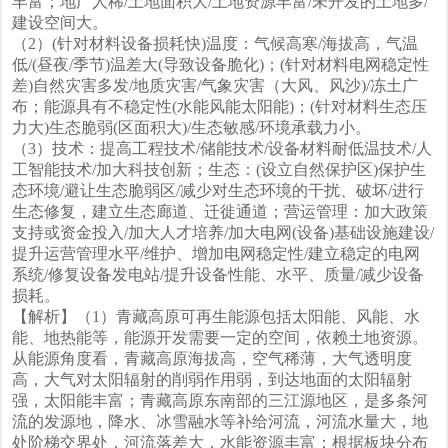
丰富；地广人稀/土地面积大/土地资源丰富/未开发的土地多/
建设空间大。
（2）(针对材料设备损耗快)温度：气候高寒/海拔高，气温
低/(昼夜/季节)温差大(导致设备脆化)；(针对材料电网稳定性
差)自然灾害多发/地质灾害/气象灾害（大风、风沙)/冻土广
布；能源具有不稳定性(水能风能太阳能)；(针对材料生态压
力大)生态脆弱(区面积大)/生态敏感/环境承载力小。
（3）技术：提高工程技术/储能技术/设备材料耐低温技术/人
工智能技术/加大科技创新；生态：(设立自然保护区)保护生
态环境/避让生态脆弱区/减少对生态环境的干扰、破坏/进行
生态修复，建立生态廊道、迁徙通道；营运管理：加大政策
支持或资金投入/加大人才培养/加大电网(设备)基础设施建设/
提升运营管理水平/维护、增加电网稳定性/建立稳定的电网
系统/修复设备发电站/提升设备性能、水平、质量/减少设备
损耗。
【解析】（1）青藏高原可再生能源包括太阳能、风能、水
能、地热能等，能源开发需要一定的空间，依赖土地资源。
从能源角度看，青藏高原海拔高，空气稀薄，大气透明度
高，大气对太阳辐射的削弱作用弱，到达地面的太阳辐射
强，太阳能丰富；青藏高原东南部的三江源地区，是多条河
流的发源地，降水、冰雪融水等补给河流，河流水量大，地
处阶梯交界处，河流落差大，水能资源丰富；根据板块分布