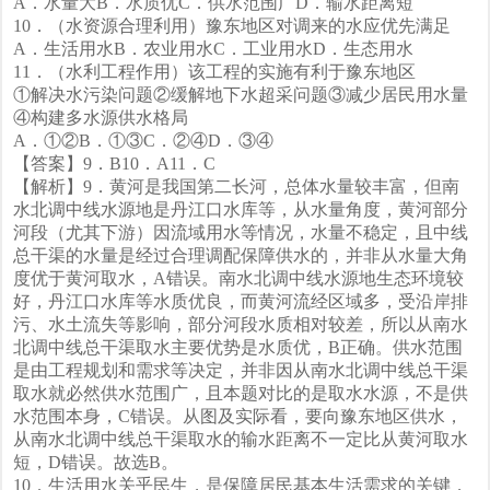
A．水量大B．水质优C．供水范围广D．输水距离短
10．（水资源合理利用）豫东地区对调来的水应优先满足
A．生活用水B．农业用水C．工业用水D．生态用水
11．（水利工程作用）该工程的实施有利于豫东地区
①解决水污染问题②缓解地下水超采问题③减少居民用水量
④构建多水源供水格局
A．①②B．①③C．②④D．③④
【答案】9．B10．A11．C
【解析】9．黄河是我国第二长河，总体水量较丰富，但南
水北调中线水源地是丹江口水库等，从水量角度，黄河部分
河段（尤其下游）因流域用水等情况，水量不稳定，且中线
总干渠的水量是经过合理调配保障供水的，并非从水量大角
度优于黄河取水，A错误。南水北调中线水源地生态环境较
好，丹江口水库等水质优良，而黄河流经区域多，受沿岸排
污、水土流失等影响，部分河段水质相对较差，所以从南水
北调中线总干渠取水主要优势是水质优，B正确。供水范围
是由工程规划和需求等决定，并非因从南水北调中线总干渠
取水就必然供水范围广，且本题对比的是取水水源，不是供
水范围本身，C错误。从图及实际看，要向豫东地区供水，
从南水北调中线总干渠取水的输水距离不一定比从黄河取水
短，D错误。故选B。
10．生活用水关乎民生，是保障居民基本生活需求的关键，