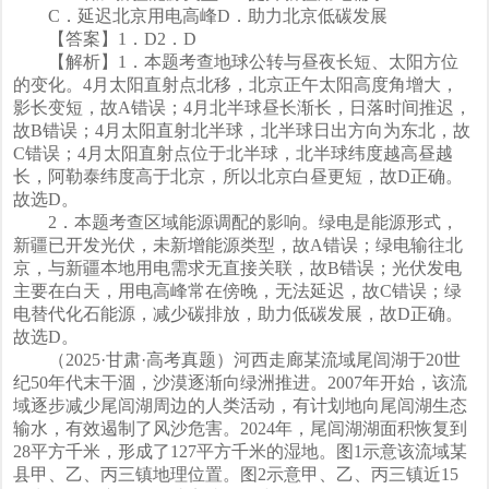
C．延迟北京用电高峰D．助力北京低碳发展
【答案】1．D2．D
【解析】1．本题考查地球公转与昼夜长短、太阳方位
的变化。4月太阳直射点北移，北京正午太阳高度角增大，
影长变短，故A错误；4月北半球昼长渐长，日落时间推迟，
故B错误；4月太阳直射北半球，北半球日出方向为东北，故
C错误；4月太阳直射点位于北半球，北半球纬度越高昼越
长，阿勒泰纬度高于北京，所以北京白昼更短，故D正确。
故选D。
2．本题考查区域能源调配的影响。绿电是能源形式，
新疆已开发光伏，未新增能源类型，故A错误；绿电输往北
京，与新疆本地用电需求无直接关联，故B错误；光伏发电
主要在白天，用电高峰常在傍晚，无法延迟，故C错误；绿
电替代化石能源，减少碳排放，助力低碳发展，故D正确。
故选D。
（2025·甘肃·高考真题）河西走廊某流域尾闾湖于20世
纪50年代末干涸，沙漠逐渐向绿洲推进。2007年开始，该流
域逐步减少尾闾湖周边的人类活动，有计划地向尾闾湖生态
输水，有效遏制了风沙危害。2024年，尾闾湖湖面积恢复到
28平方千米，形成了127平方千米的湿地。图1示意该流域某
县甲、乙、丙三镇地理位置。图2示意甲、乙、丙三镇近15