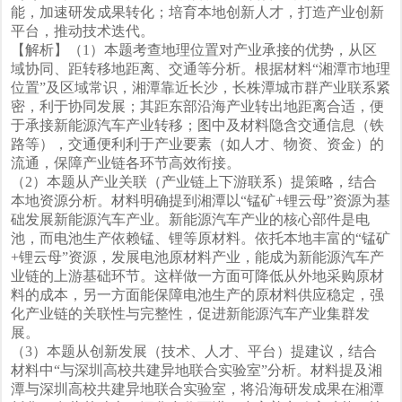
能，加速研发成果转化；培育本地创新人才，打造产业创新
平台，推动技术迭代。
【解析】（1）本题考查地理位置对产业承接的优势，从区
域协同、距转移地距离、交通等分析。根据材料“湘潭市地理
位置”及区域常识，湘潭靠近长沙，长株潭城市群产业联系紧
密，利于协同发展；其距东部沿海产业转出地距离合适，便
于承接新能源汽车产业转移；图中及材料隐含交通信息（铁
路等），交通便利利于产业要素（如人才、物资、资金）的
流通，保障产业链各环节高效衔接。
（2）本题从产业关联（产业链上下游联系）提策略，结合
本地资源分析。材料明确提到湘潭以“锰矿+锂云母”资源为基
础发展新能源汽车产业。新能源汽车产业的核心部件是电
池，而电池生产依赖锰、锂等原材料。依托本地丰富的“锰矿
+锂云母”资源，发展电池原材料产业，能成为新能源汽车产
业链的上游基础环节。这样做一方面可降低从外地采购原材
料的成本，另一方面能保障电池生产的原材料供应稳定，强
化产业链的关联性与完整性，促进新能源汽车产业集群发
展。
（3）本题从创新发展（技术、人才、平台）提建议，结合
材料中“与深圳高校共建异地联合实验室”分析。材料提及湘
潭与深圳高校共建异地联合实验室，将沿海研发成果在湘潭