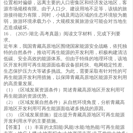
位置相对偏僻，远离主要的人口密集区和经济发达地区，客
源市场规模有限。由于人口少、建设用地不足等，该镇的旅
游接待能力有限，同时，小镇及周边区域的生态环境较为脆
弱，旅游环境承载力小，大规模发展旅游业可能会对当地生
态造成破坏。
16．（2025·湖北·高考真题）阅读文字材料，完成下列要
求。
近年来，我国青藏高原地区围绕国家能源安全战略，依托独
特的自然条件，推动可再生能源的开发利用，积极构建清洁
低碳、安全高效的能源体系。但由于特殊的地理环境，该地
区开发利用可再生能源面临着设备损耗快、电网稳定性差、
生态保护压力大等诸多挑战。为此，需要采取有针对性的可
再生能源开发利用措施，以保障青藏高原地区能源开发利用
的高质量发展。
（1）（区域发展资源条件）简述青藏高原地区开发利用可
再生能源的资源优势。
（2）（区域发展自然条件）从自然环境角度，分析青藏高
原地区开发利用可再生能源面临诸多挑战的原因。
（3）（区域发展措施）提出提升青藏高原地区可再生能源
开发利用水平的主要措施。
【答案】（1）丰富的太阳能/风能/水能/地热能/可再生能源