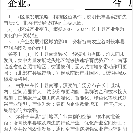
（1）（区域发展策略）根据区位条件，说明长丰县实施“先
南后北、非均衡发展”战略的主要原因。
（2）（区域产业变化）概括2007—2024年长丰县产业集群
变化的主要特征。
（3）（产业发展对区域的影响）分析智慧农业谷对长丰县
空间均衡发展的作用。
【答案】（1）长丰县南北狭长，经济实力有限，难以同步
发展，集中力量发展龙头地区能够快速培育优势产业；南部
临近省会合肥市辖区，交通便利，受大城市辐射带动作用更
强；（北部有县城带动，）形成南部产业园区、北部县城双
核发展格局。
（2）由集中在长丰县南部，演变为广泛分布在长丰县域
内，空间范围扩大，城乡分布更均衡；集群资金和技术投入
增加，由初级产品加工向高端化、智能化、绿色化等现代新
兴产业转型，产业升级；集群内企业数量增加，产值扩大，
集群影响力增强。
（3）弥补长丰县北部地区产业集群的空缺，缩小南北差
距；培育长丰县城及周边的特色产业，优化产业空间分工；
助力全县设施农业发展，通过全产业链增强农业产业辐射能