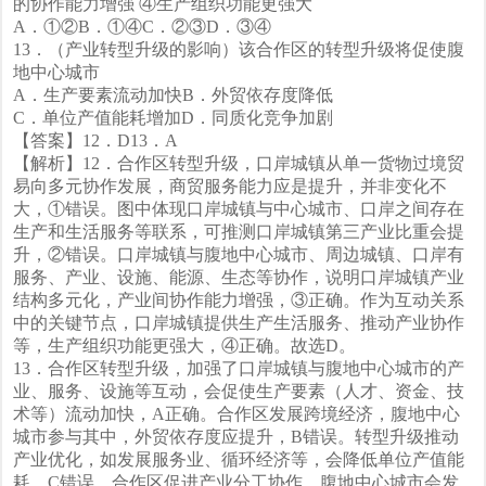
的协作能力增强 ④生产组织功能更强大
A．①②B．①④C．②③D．③④
13．（产业转型升级的影响）该合作区的转型升级将促使腹
地中心城市
A．生产要素流动加快B．外贸依存度降低
C．单位产值能耗增加D．同质化竞争加剧
【答案】12．D13．A
【解析】12．合作区转型升级，口岸城镇从单一货物过境贸
易向多元协作发展，商贸服务能力应是提升，并非变化不
大，①错误。图中体现口岸城镇与中心城市、口岸之间存在
生产和生活服务等联系，可推测口岸城镇第三产业比重会提
升，②错误。口岸城镇与腹地中心城市、周边城镇、口岸有
服务、产业、设施、能源、生态等协作，说明口岸城镇产业
结构多元化，产业间协作能力增强，③正确。作为互动关系
中的关键节点，口岸城镇提供生产生活服务、推动产业协作
等，生产组织功能更强大，④正确。故选D。
13．合作区转型升级，加强了口岸城镇与腹地中心城市的产
业、服务、设施等互动，会促使生产要素（人才、资金、技
术等）流动加快，A正确。合作区发展跨境经济，腹地中心
城市参与其中，外贸依存度应提升，B错误。转型升级推动
产业优化，如发展服务业、循环经济等，会降低单位产值能
耗，C错误。合作区促进产业分工协作，腹地中心城市会发