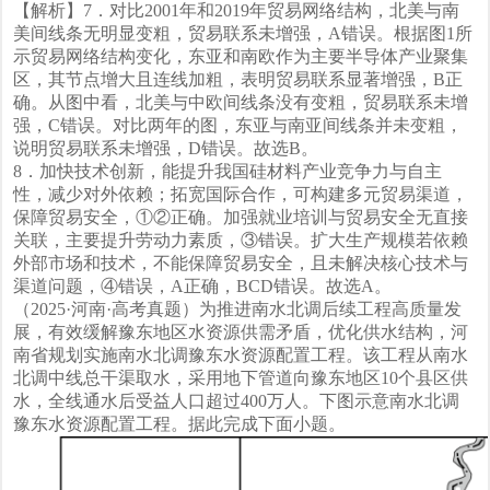
【解析】7．对比2001年和2019年贸易网络结构，北美与南
美间线条无明显变粗，贸易联系未增强，A错误。根据图1所
示贸易网络结构变化，东亚和南欧作为主要半导体产业聚集
区，其节点增大且连线加粗，表明贸易联系显著增强，B正
确。从图中看，北美与中欧间线条没有变粗，贸易联系未增
强，C错误。对比两年的图，东亚与南亚间线条并未变粗，
说明贸易联系未增强，D错误。故选B。
8．加快技术创新，能提升我国硅材料产业竞争力与自主
性，减少对外依赖；拓宽国际合作，可构建多元贸易渠道，
保障贸易安全，①②正确。加强就业培训与贸易安全无直接
关联，主要提升劳动力素质，③错误。扩大生产规模若依赖
外部市场和技术，不能保障贸易安全，且未解决核心技术与
渠道问题，④错误，A正确，BCD错误。故选A。
（2025·河南·高考真题）为推进南水北调后续工程高质量发
展，有效缓解豫东地区水资源供需矛盾，优化供水结构，河
南省规划实施南水北调豫东水资源配置工程。该工程从南水
北调中线总干渠取水，采用地下管道向豫东地区10个县区供
水，全线通水后受益人口超过400万人。下图示意南水北调
豫东水资源配置工程。据此完成下面小题。