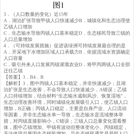
3．（人口数量的变化）近15年
A．湖泊扩张导致甲镇人口快速减少B．城镇化和生态治理使
乙镇人口增加
C．生态输水导致丙镇人口基本稳定D．生态移民导致三镇的
人口总量增加
4．（可持续发展措施）促进该绿洲可持续发展最合理的是
A．开采地下水增加区域人口承载力B．依据流域水资源确定
人口容量
C．吸引外来人口发展丙镇灌溉农业D．将甲丙两镇人口全部
迁往乙镇
【答案】3．B4．B
【解析】3．图中丙镇人口基本稳定，并非快速减少；且湖
泊扩张是生态改善，不会导致人口快速减少，A错误；乙镇
人口持续增加，结合材料“生态输水遏制风沙、恢复湿地”，
生态治理改善环境，同时城镇化发展吸引人口，使乙镇人口
增加，B正确；丙镇人口稳定，主要是自身产业、人口流动
等因素，并非生态输水单一导致，生态输水是流域整体举
措，对丙镇直接影响小，C错误；三镇人口总量变化需看整
体，图中乙镇增加、甲镇有波动但整体变化小、丙镇稳定，
无法体现总量因生态移民增加，且生态移民通常是局部人口