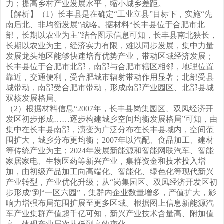
力；提高乡村产业发展水平，缩小城乡差距。
【解析】（1）长丰县是在确定“工业立县”目标下，实施“先
南后北、非均衡发展”战略。据材料“长丰县位于合肥市北
部，长期以农业为主”结合图示信息可知，长丰县南北狭长，
长期以农业为主，经济实力有限，难以同步发展，集中力量
发展龙头地区能够快速培育优势产业，带动区域经济发展；
长丰县位于合肥市北部，南部与合肥市辖区相邻，地理位置
靠近，交通便利，受合肥城市辐射带动作用显著；北部受县
城带动，南部受合肥市带动，形成南部产业园区、北部县城
双核发展格局。
（2）根据材料信息“2007年，长丰县岗集园区、双凤经济开
发区初步形成……逐步构建城乡空间均衡发展格局”可知，由
集中在长丰县南部，演变为广泛分布在长丰县域内，空间范
围扩大，城乡分布更均衡；2007年以汽配、食品加工、建材
等传统产业为主；2024年发展新能源和智能网联汽车、智能
家居家电、生物医药等新兴产业，集群资金和技术投入增
加，由初级产品加工向高端化、智能化、绿色化等现代新兴
产业转型，产业优化升级；从“岗集园区、双凤经济开发区初
步形成”到“一区六园”，集群内企业数量增多，产值扩大，影
响力增强布局范围扩展至更多区域。根据图上信息新能源汽
车产业集群产值超千亿可知，新兴产业技术含量高、附加值