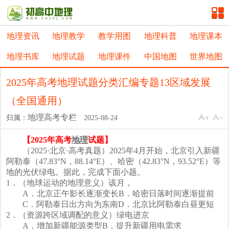
地理资讯
地理教学
教学用图
地理科普
地理课本
地理书库
地理试题
地理课件
中国地图
世界地图
2025年高考地理试题分类汇编专题13区域发展
（全国通用）
地理高考专栏
归属：
2025-08-24
【2025年高考
地理
试题】
（2025·北京·高考真题）2025年4月开始，北京引入新疆
阿勒泰（47.83°N，88.14°E）、哈密（42.83°N，93.52°E）等
地的光伏绿电。据此，完成下面小题。
1．（地球运动的地理意义）该月，
A．北京正午影长逐渐变长B．哈密日落时间逐渐提前
C．阿勒泰日出方向为东南D．北京比阿勒泰白昼更短
2．（资源跨区域调配的意义）绿电进京
A．增加新疆能源类型B．提升新疆用电需求