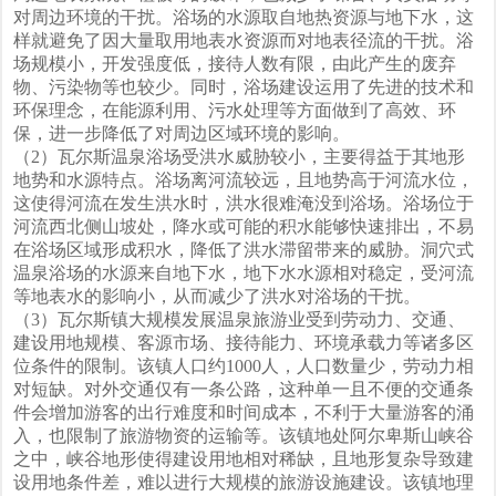
对周边环境的干扰。浴场的水源取自地热资源与地下水，这
样就避免了因大量取用地表水资源而对地表径流的干扰。浴
场规模小，开发强度低，接待人数有限，由此产生的废弃
物、污染物等也较少。同时，浴场建设运用了先进的技术和
环保理念，在能源利用、污水处理等方面做到了高效、环
保，进一步降低了对周边区域环境的影响。
（2）瓦尔斯温泉浴场受洪水威胁较小，主要得益于其地形
地势和水源特点。浴场离河流较远，且地势高于河流水位，
这使得河流在发生洪水时，洪水很难淹没到浴场。浴场位于
河流西北侧山坡处，降水或可能的积水能够快速排出，不易
在浴场区域形成积水，降低了洪水滞留带来的威胁。洞穴式
温泉浴场的水源来自地下水，地下水水源相对稳定，受河流
等地表水的影响小，从而减少了洪水对浴场的干扰。
（3）瓦尔斯镇大规模发展温泉旅游业受到劳动力、交通、
建设用地规模、客源市场、接待能力、环境承载力等诸多区
位条件的限制。该镇人口约1000人，人口数量少，劳动力相
对短缺。对外交通仅有一条公路，这种单一且不便的交通条
件会增加游客的出行难度和时间成本，不利于大量游客的涌
入，也限制了旅游物资的运输等。该镇地处阿尔卑斯山峡谷
之中，峡谷地形使得建设用地相对稀缺，且地形复杂导致建
设用地条件差，难以进行大规模的旅游设施建设。该镇地理