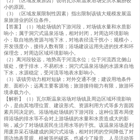
（2）（区域发展原因）说明瓦尔斯温泉浴场受洪水威胁较
小的原因。
（3）（区域发展限制性因素）指出限制该镇大规模发展温
泉旅游业的区位条件。
【答案】（1）地处场镇的下游河段，对场镇水量和水质影
响小；属于洞穴式温泉浴场，相对封闭，对周边环境影响
小；取自地热资源与地下水，对地表径流干扰小；规模小，
开发强度小，接待人数有限；浴场建设运用先进的技术和环
保理念，对周边区域环境影响小。
（2）离河段较远，地势高于河流水位；位于河流西北侧山
坡处，便于排水，不易积水；洞穴式温泉浴场的水源来自地
下水，水源稳定，受河流等地表水影响小。
（3）该镇劳动力相对短缺；对外交通不便；建设用地条件
差、面积小；远离主要客源地；旅游接待能力有限，旅游环
境承载力小。
【解析】（1）瓦尔斯温泉浴场对场镇及周边区域环境影响
小，是由其地理位置、建设形式、资源利用方式等多方面因
素共同决定的。浴场地处场镇的下游河段，这种位置布局使
得浴场的排水等不会对上游场镇的水量和水质造成大的影
响，减少了对场镇居民生活用水等的干扰。该温泉浴场是利
用废弃采石场建成的洞穴式浴场，相对封闭的空间降低了对
周边地表景观、植被等的破坏，也减少了噪音、人员活动等