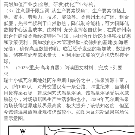
高附加值产业(如金融、研发)优化产业结构。
（3）注意题干限定词“从生产要素视角”。生产要素包括土
地、资本、劳动力、技术、能源等。柔佛州土地广阔、租金
低廉，热带气候利于自然散热，降低制冷能耗，可大幅降低
数据中心运营成本。由材料“充分发挥各自优势，在柔佛州南
部合作建设柔新经济特区”可知，两国合作协议提供税收优惠
和政策便利，新加坡的技术管理经验+柔佛州的基建(如海底
光缆)，确保高速数据传输。临近经济发达的新加坡，数据传
输、储存与处理需求量大，可利用新加坡的交通优势对接全
球。
15．（2025·重庆·高考真题）阅读图文材料，完成下列要
求。
瑞士小镇瓦尔斯地处阿尔卑斯山峡谷之中，温泉资源丰富，
人口约1000人，对外交通仅有一条公路。20世纪末，当地利
用废弃采石场，建成洞穴式温泉浴场。该温泉浴场受洪水威
胁较小，对场镇居民生产生活影响也小。2009年瓦尔斯温泉
浴场获得世界建筑界最高奖，极大提升了该镇知名度，但至
今该镇温泉旅游业规模仍然较小。如图为瓦尔斯温泉浴场位
置示意图。