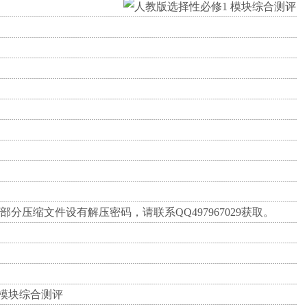
分压缩文件设有解压密码，请联系QQ497967029获取。
 模块综合测评