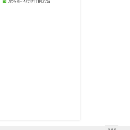
摩洛哥-马拉喀什的老城