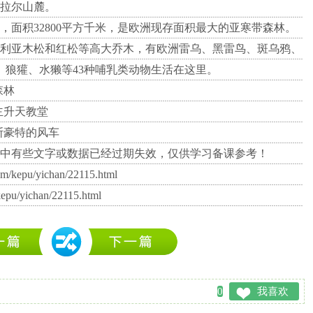
拉尔山麓。
积32800平方千米，是欧洲现存面积最大的亚寒带森林。
利亚木松和红松等高大乔木，有欧洲雷乌、黑雷鸟、斑乌鸦、
、狼獾、水獭等43种哺乳类动物生活在这里。
森林
主升天教堂
斯豪特的风车
中有些文字或数据已经过期失效，仅供学习备课参考！
om/kepu/yichan/22115.html
kepu/yichan/22115.html
0
我喜欢