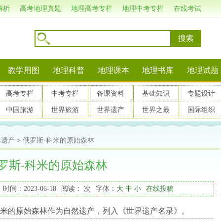
解析
高考地理真题
地理高考专栏
地理中考专栏
在线考试
搜索
教学用图
地理科普
地理课本
地理书库
地理试题
高考专栏
中考专栏
备课资料
基础知识
专题设计
中国旅游
世界旅游
世界遗产
世界之最
国际组织
界遗产
>
俄罗斯-科米的原始森林
罗斯-科米的原始森林
时间：2023-06-18
阅读：
次
字体：
大
中
小
在线投稿
米的原始森林作为自然遗产，列入《世界遗产名录》。