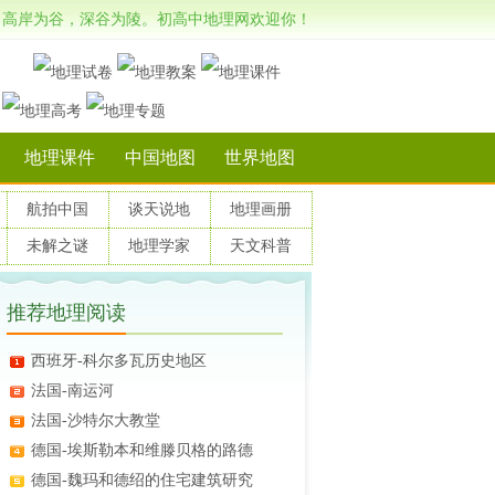
高岸为谷，深谷为陵。初高中地理网欢迎你！
地理课件
中国地图
世界地图
航拍中国
谈天说地
地理画册
未解之谜
地理学家
天文科普
推荐地理阅读
西班牙-科尔多瓦历史地区
法国-南运河
法国-沙特尔大教堂
德国-埃斯勒本和维滕贝格的路德
德国-魏玛和德绍的住宅建筑研究