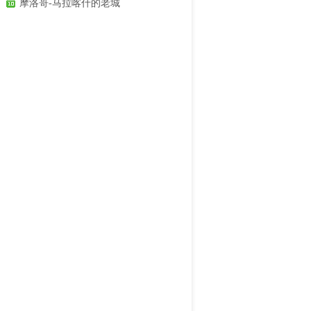
摩洛哥-马拉喀什的老城