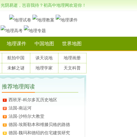
光阴易逝，岂容我待？初高中地理网欢迎你！
地理课件
中国地图
世界地图
航拍中国
谈天说地
地理画册
未解之谜
地理学家
天文科普
推荐地理阅读
西班牙-科尔多瓦历史地区
法国-南运河
法国-沙特尔大教堂
德国-埃斯勒本和维滕贝格的路德
德国-魏玛和德绍的住宅建筑研究