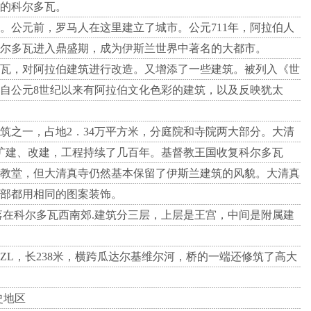
的科尔多瓦。
公元前，罗马人在这里建立了城市。公元711年，阿拉伯人
科尔多瓦进入鼎盛期，成为伊斯兰世界中著名的大都市。
瓦，对阿拉伯建筑进行改造。又增添了一些建筑。被列入《世
自公元8世纪以来有阿拉伯文化色彩的建筑，以及反映犹太
之一，占地2．34万平方米，分庭院和寺院两大部分。大清
经扩建、改建，工程持续了几百年。基督教王国收复科尔多瓦
教堂，但大清真寺仍然基本保留了伊斯兰建筑的风貌。大清真
半部都用相同的图案装饰。
在科尔多瓦西南郊.建筑分三层，上层是王宫，中间是附属建
L，长238米，横跨瓜达尔基维尔河，桥的一端还修筑了高大
史地区