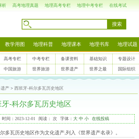
解析
高考地理真题
地理高考专栏
地理中考专栏
在线考试
搜索
教学用图
地理科普
地理课本
地理书库
地理试题
高考专栏
中考专栏
备课资料
基础知识
专题设计
中国旅游
世界旅游
世界遗产
世界之最
国际组织
界遗产
>
西班牙-科尔多瓦历史地区
班牙-科尔多瓦历史地区
时间：2023-12-01
阅读：
次
字体：
大
中
小
在线投稿
尔多瓦历史地区作为文化遗产,列入《世界遗产名录》。