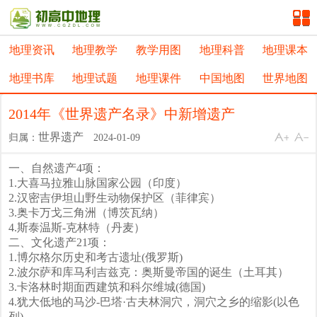
地理资讯
地理教学
教学用图
地理科普
地理课本
地理书库
地理试题
地理课件
中国地图
世界地图
2014年《世界遗产名录》中新增遗产
世界遗产
归属：
2024-01-09
一、自然遗产4项：
1.大喜马拉雅山脉国家公园（印度）
2.汉密吉伊坦山野生动物保护区（菲律宾）
3.奥卡万戈三角洲（博茨瓦纳）
4.斯泰温斯-克林特（丹麦）
二、文化遗产21项：
1.博尔格尔历史和考古遗址(俄罗斯)
2.波尔萨和库马利吉兹克：奥斯曼帝国的诞生（土耳其）
3.卡洛林时期面西建筑和科尔维城(德国)
4.犹大低地的马沙-巴塔·古夫林洞穴，洞穴之乡的缩影(以色
列)