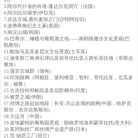
5.阿尔代什省的肖维-蓬达尔克洞穴（法国）
6.阿尔比尔城堡(伊拉克)
7.吉达古城,通向麦加之门(沙特阿拉伯)
8.波弗蒂角纪念土冢(美国)
9.南汉山城(韩国)
10.巴蒂尔，橄榄与葡萄酒之地——南耶路撒冷文化景观(巴
勒斯坦)
11.帕加马及其多层次文化景观(土耳其)
12.迪奎斯三角洲石球以及前哥伦比亚人酋长居住地（哥斯达
黎加）
13.蒲甘古城群（缅甸）
14.印加路网（阿根廷，玻利维亚，智利，哥伦比亚，厄瓜多
尔，秘鲁）
15.古吉拉特邦帕坦县皇后阶梯井(印度)
16.被焚之城(伊朗)
17.丝绸之路起始地段：长安-天山走廊的路网(中国，哈萨克
斯坦，吉尔吉斯斯坦)
18.大运河（中国）
19.皮埃蒙特的葡萄园景观：朗格罗埃洛和蒙菲拉托(意大利)
20.富冈制丝厂和丝绸产业遗产群(日本)
21.范·纳厉工厂(荷兰)