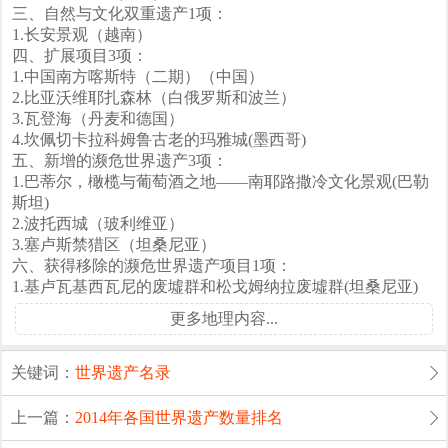
三、自然与文化双重遗产1项：
1.长安景观（越南）
四、扩展项目3项：
1.中国南方喀斯特（二期）（中国）
2.比亚沃维耶扎森林（白俄罗斯和波兰）
3.瓦登海（丹麦和德国）
4.坎佩切卡拉科姆鲁古老的玛雅城(墨西哥)
五、新增的濒危世界遗产3项：
1.巴蒂尔，橄榄与葡萄酒之地——南耶路撒冷文化景观(巴勒
斯坦)
2.波托西城（玻利维亚）
3.塞卢斯禁猎区（坦桑尼亚）
六、获得移除的濒危世界遗产项目1项：
1.基卢瓦基西瓦尼的废墟群和松戈姆纳拉废墟群(坦桑尼亚)
更多地理内容...
关键词：
世界遗产名录
上一篇：
2014年各国世界遗产数量排名