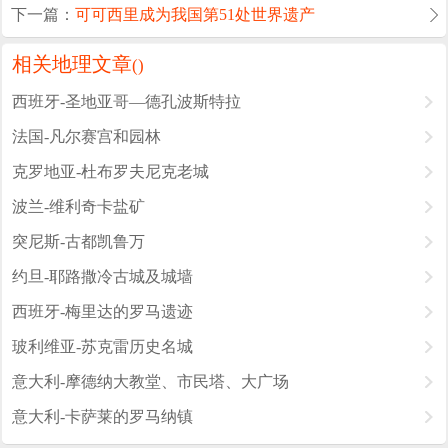
下一篇：
可可西里成为我国第51处世界遗产
相关地理文章
(
)
西班牙-圣地亚哥—德孔波斯特拉
法国-凡尔赛宫和园林
克罗地亚-杜布罗夫尼克老城
波兰-维利奇卡盐矿
突尼斯-古都凯鲁万
约旦-耶路撒冷古城及城墙
西班牙-梅里达的罗马遗迹
玻利维亚-苏克雷历史名城
意大利-摩德纳大教堂、市民塔、大广场
意大利-卡萨莱的罗马纳镇